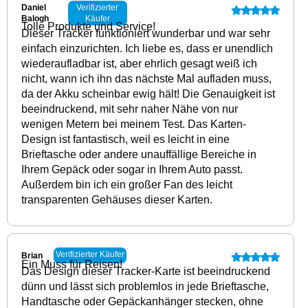
Daniel
Verifizierter
Balogh
Käufer
Tolle Produkte und Service!
Dieser Tracker funktioniert wunderbar und war sehr
einfach einzurichten. Ich liebe es, dass er unendlich
wiederaufladbar ist, aber ehrlich gesagt weiß ich
nicht, wann ich ihn das nächste Mal aufladen muss,
da der Akku scheinbar ewig hält! Die Genauigkeit ist
beeindruckend, mit sehr naher Nähe von nur
wenigen Metern bei meinem Test. Das Karten-
Design ist fantastisch, weil es leicht in eine
Brieftasche oder andere unauffällige Bereiche in
Ihrem Gepäck oder sogar in Ihrem Auto passt.
Außerdem bin ich ein großer Fan des leicht
transparenten Gehäuses dieser Karten.
Verifizierter Käufer
Brian
Ein Muss für Reisen!
Das Design dieser Tracker-Karte ist beeindruckend
dünn und lässt sich problemlos in jede Brieftasche,
Handtasche oder Gepäckanhänger stecken, ohne