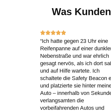
Was Kunden 
Rated





“Ich hatte gegen 23 Uhr eine
5
Reifenpanne auf einer dunkle
out
Nebenstraße und war ehrlich
of
gesagt nervös, als ich dort sa
5
und auf Hilfe wartete. Ich
schaltete die Safety Beacon e
und platzierte sie hinter mei
Auto – innerhalb von Sekund
verlangsamten die
vorbeifahrenden Autos und