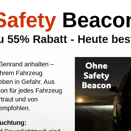
Safety
Beaco
u 55% Rabatt - Heute bes
ßenrand anhalten –
 Ihrem Fahrzeug
eben in Gefahr. Aus
on für jedes Fahrzeug
rtraut und von
 empfohlen.
euchtung: