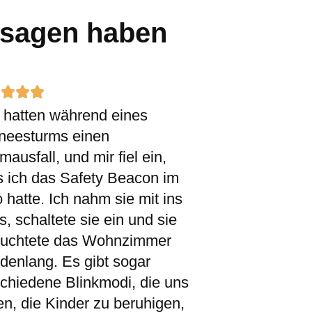
 sagen haben
Rated




 hatten während eines
5
neesturms einen
out
mausfall, und mir fiel ein,
of
s ich das Safety Beacon im
5
 hatte. Ich nahm sie mit ins
, schaltete sie ein und sie
euchtete das Wohnzimmer
denlang. Es gibt sogar
chiedene Blinkmodi, die uns
en, die Kinder zu beruhigen,