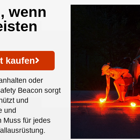
n, wenn
eisten
t kaufen
anhalten oder
Safety Beacon sorgt
hützt und
e und
n Muss für jedes
allausrüstung.