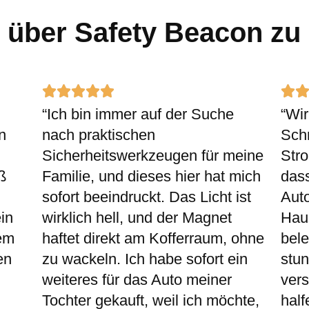
über Safety Beacon zu
Rated






“Ich bin immer auf der Suche
“Wir
5
n
nach praktischen
Sch
out
Sicherheitswerkzeugen für meine
Stro
of
ß
Familie, und dieses hier hat mich
das
5
sofort beeindruckt. Das Licht ist
Auto
in
wirklich hell, und der Magnet
Haus
nem
haftet direkt am Kofferraum, ohne
bel
en
zu wackeln. Ich habe sofort ein
stun
weiteres für das Auto meiner
vers
Tochter gekauft, weil ich möchte,
half