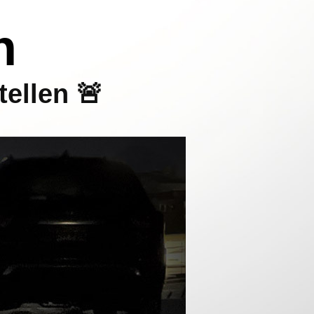
n
tellen 🚨