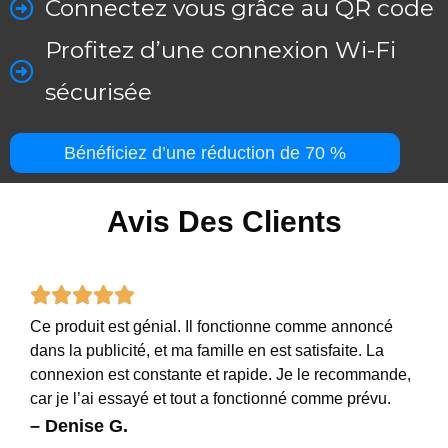
Connectez vous grâce au QR code
Profitez d’une connexion Wi-Fi
sécurisée
Bénéficiez d’une réduction de 70 %
Avis Des Clients
Rated





Ce produit est génial. Il fonctionne comme annoncé
5
dans la publicité, et ma famille en est satisfaite. La
out
connexion est constante et rapide. Je le recommande,
car je l’ai essayé et tout a fonctionné comme prévu.
of
– Denise G.
5