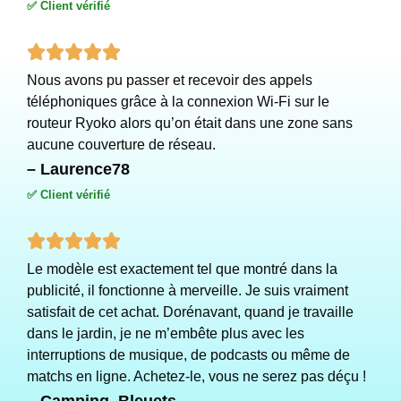
✅ Client vérifié
Rated





Nous avons pu passer et recevoir des appels
5
téléphoniques grâce à la connexion Wi-Fi sur le
out
routeur Ryoko alors qu’on était dans une zone sans
aucune couverture de réseau.
of
– Laurence78
5
✅ Client vérifié
Rated





Le modèle est exactement tel que montré dans la
5
publicité, il fonctionne à merveille. Je suis vraiment
out
satisfait de cet achat. Dorénavant, quand je travaille
dans le jardin, je ne m’embête plus avec les
of
interruptions de musique, de podcasts ou même de
5
matchs en ligne. Achetez-le, vous ne serez pas déçu !
– Camping_Bleuets