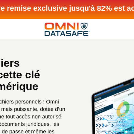
re remise exclusive jusqu'à 82% est ac
iers
ette clé
mérique
chiers personnels ! Omni
mais puissante, dotée d’un
e tout accès non autorisé
 documents juridiques, les
ts de passe et même les