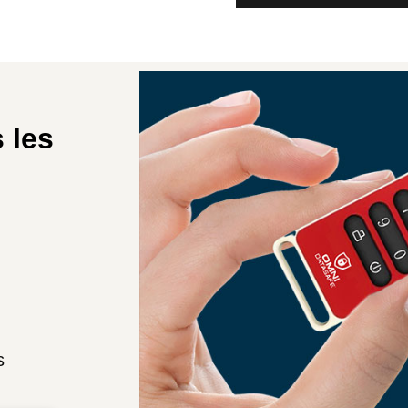
 les
s