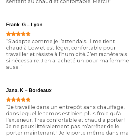
sentant au chaud et confortable. Merci !”
e
5
f
o
t
d
5
f
o
5
5
Frank. G – Lyon
f
o
5
R





u
“S’adapte comme je l’attendais. Il me tient
a
chaud à Low et est léger, confortable pour
t
t
travailler et résiste à l’humidité. J’en rachèterais
o
si nécessaire. J’en ai acheté un pour ma femme
e
f
aussi.”
d
5
5
o
Jana. K – Bordeaux
u
R





“Je travaille dans un entrepôt sans chauffage,
t
a
dans lequel le temps est bien plus froid qu’à
o
t
l’extérieur. Très confortable et chaud à porter !
f
Je ne peux littéralement pas m’arrêter de le
e
porter maintenant ! Je le porte même dans ma
5
d