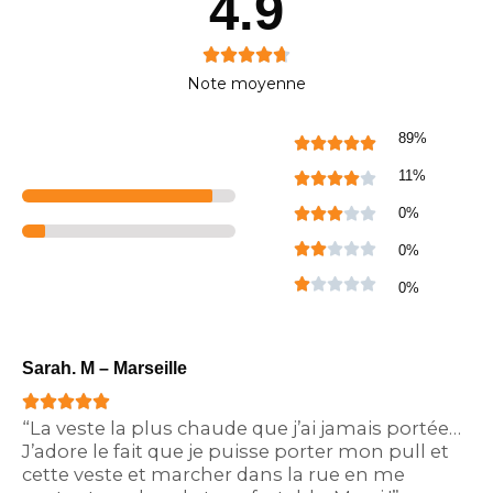
4.9
R





Note moyenne
a
t
89%
R





e
a
11%
R





d
t
a
R
0%





4
e
t
a
R





.
0%
d
e
t
a
R
7





0%
5
d
e
t
a
o
o
4
d
e
t
u
u
o
3
Sarah. M – Marseille
d
e
t
t
u
o
2
R





d
o
t
o
u
“La veste la plus chaude que j’ai jamais portée…
o
1
a
f
o
J’adore le fait que je puisse porter mon pull et
f
t
u
o
t
5
cette veste et marcher dans la rue en me
f
o
5
t
u