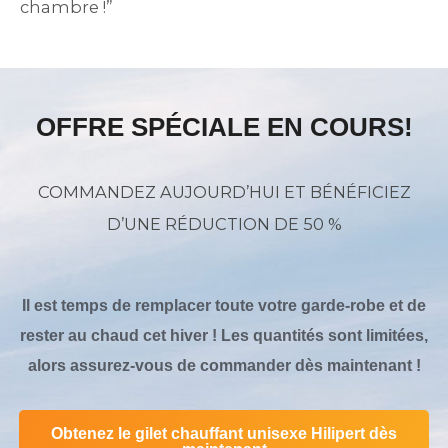
chambre !”
5
o
u
t
OFFRE SPÉCIALE EN COURS!
o
f
COMMANDEZ AUJOURD’HUI ET BÉNÉFICIEZ
5
D’UNE RÉDUCTION DE 50 %
Il est temps de remplacer toute votre garde-robe et de
rester au chaud cet hiver ! Les quantités sont limitées,
alors assurez-vous de commander dès maintenant !
Obtenez le gilet chauffant unisexe Hilipert dès