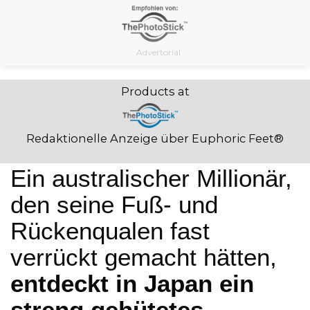
Skip
to
content
Advertorial
Products at
Redaktionelle Anzeige über Euphoric Feet®
Ein australischer Millionär,
den seine Fuß- und
Rückenqualen fast
verrückt gemacht hätten,
entdeckt in Japan ein
streng gehütetes